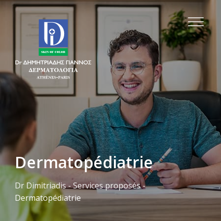
Dermatopédiatrie
Dr Dimitriadis
-
Services proposés
-
Dermatopédiatrie